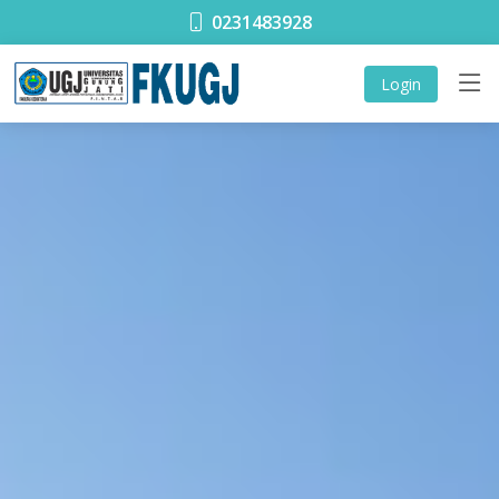
0231483928
Login