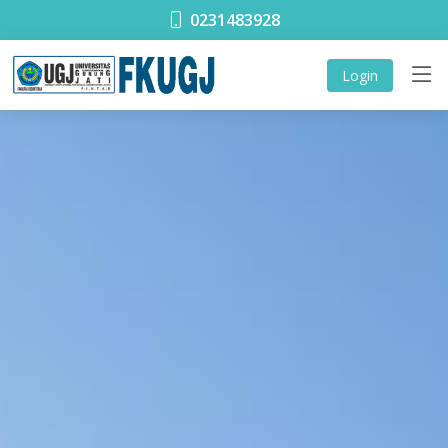
0231483928
Login