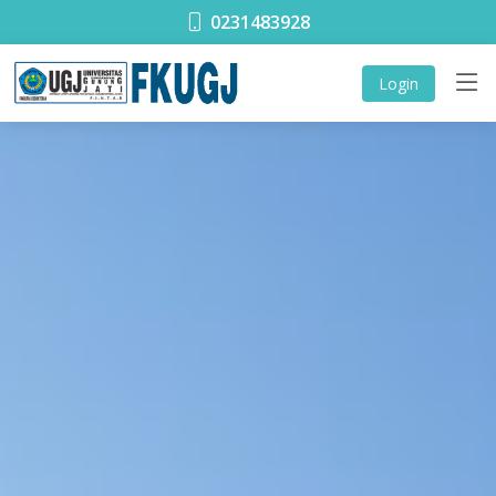
0231483928
Login