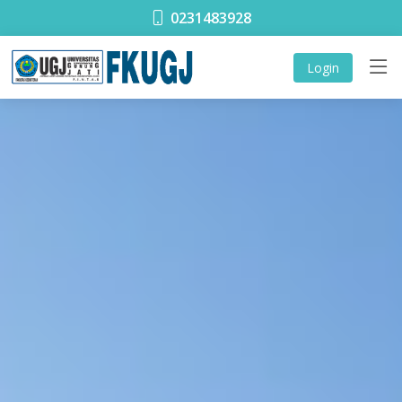
0231483928
Login