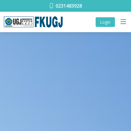
0231483928
Login