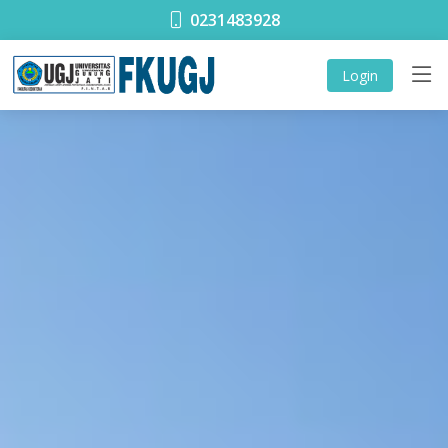
0231483928
Login