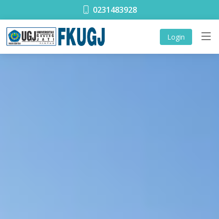
0231483928
Login