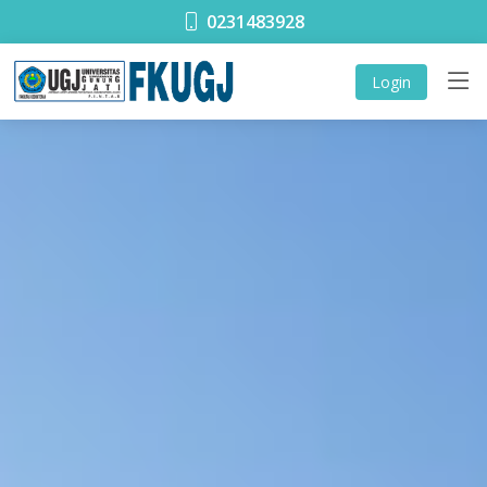
0231483928
Login