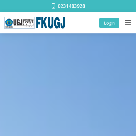
0231483928
Login