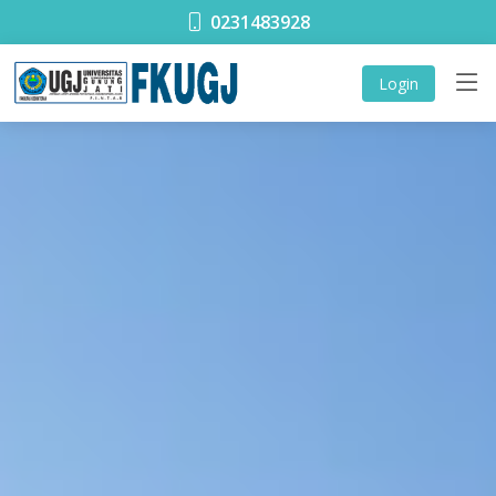
0231483928
Login