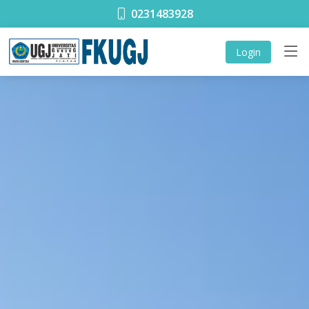
0231483928
Login